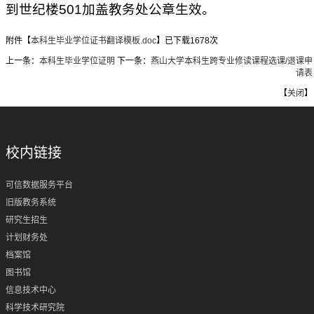
到世纪楼501加盖教务处公章生效。
附件【
本科生毕业学位证书翻译模板.doc
】已下载
1678
次
上一条：
本科生毕业学位证明
下一条：
燕山大学本科生跨专业修读课程选课/退课申
请表
【
关闭
】
校内链接
可信数据服务平台
旧版教务系统
研究生招生
计划财务处
档案馆
图书馆
信息技术中心
科学技术研究院