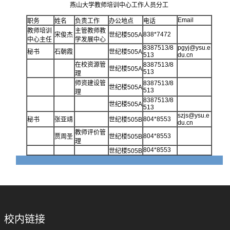
燕山大学教师培训中心工作人员分工
Email
职务
姓名
负责工作
办公地点
电话
教师培训
主管教师教
838*7472
宋俊杰
世纪楼505A
中心主任
学发展中心
8387513/8
pgyj@ysu.e
秘书
石朝霞
世纪楼505A
513
du.cn
在校资源管
8387513/8
世纪楼505A
513
理
师资建设管
8387513/8
世纪楼505A
513
理
8387513/8
世纪楼505A
513
szjs@ysu.e
804*8553
秘书
张亚靖
世纪楼505B
du.cn
教师评价管
804*8553
贾周圣
世纪楼505B
理
804*8553
世纪楼505B
校内链接