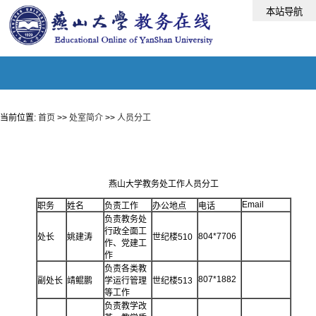
当前位置:
首页
>>
处室简介
>>
人员分工
燕山大学教务处工作人员分工
Email
职务
姓名
负责工作
办公地点
电话
负责教务处
行政全面工
804*7706
处长
姚建涛
世纪楼510
作、党建工
作
负责各类教
807*1882
副处长
靖鲲鹏
学运行管理
世纪楼513
等工作
负责教学改