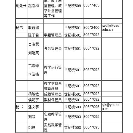
革、教学质
838*7465
副处长
赵春梅
量管理、教
世纪楼509
学计划管理
等工作
jwglk@ysu.
805*2400
秘书
耿巍娜
世纪楼501
edu.cn
805*7092
陈子君
学籍管理员
世纪楼501
吴淑慧
805*7092
考务管理员
世纪楼501
刘曙英
韦震球
教学运行管
805*7092
世纪楼501
理
李浩楠
教学信息系
805*7092
世纪楼501
统管理员
805*7092
杨敏敏
成绩管理员
世纪楼501
805*7092
侯明宇
教材保管员
世纪楼501
sjk@ysu.ed
805*7095
秘书
潘文宇
世纪楼503
u.cn
实验教学管
805*7095
刘静
世纪楼503
理
实践教学管
805*7095
纪静
世纪楼503
理