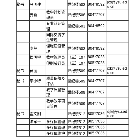
jcs@ysu.ed
804*8592
秘书
马明建
世纪楼503
u.cn
教学计划管
804*7707
姜新
世纪楼508
理员
专业认证管
804*8592
世纪楼503
理
国际交流学
生管理
课程建设管
804*8592
李芹
世纪楼503
理
805*7023
侯明宇
教材管理员
（三）107
805*7023
印刷装订员
（三）107
jxk@ysu.ed
804*7707
秘书
黄丽
世纪楼509
u.cn
质量保障及
804*7707
秘书
李小特
世纪楼509
评估
教学质量管
804*7707
世纪楼509
理
教学改革项
804*7707
世纪楼509
目管理
djk@ysu.ed
805*7036
秘书
霍文刚
世纪楼512
u.cn
805*7036
陈军平
多媒体管理
世纪楼512
805*7036
多媒体管理
世纪楼512
805*7036
多媒体维护
世纪楼512