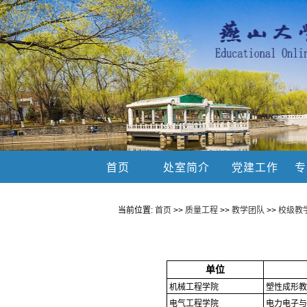
首页
处室简介
党建工作
专
当前位置:
首页
>>
质量工程
>>
教学团队
>>
校级教
单位
机械工程学院
塑性成形教
电气工程学院
电力电子与