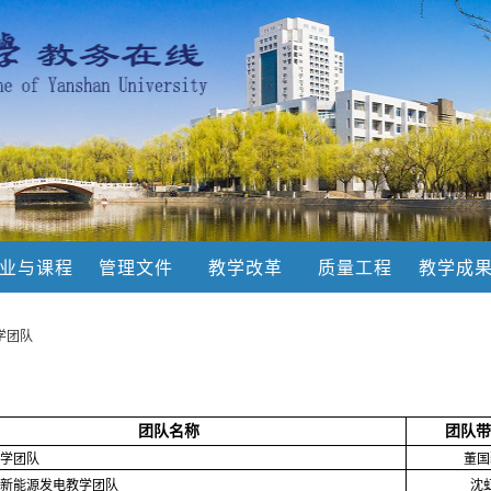
业与课程
管理文件
教学改革
质量工程
教学成
学团队
团队名称
团队
带
学团队
董国
新能源发电教学团队
沈