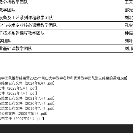
及分析教学团队
王天
教学团队
邵光
设备及工艺系列课程教学团队
刘宏
学与技术专业核心课程教学团队
孔令
子技术系列课程教学团队
钟嘉
学团队
刘叶
业基础课教学团队
刘邦
学团队推荐结果暨2025年燕山大学教学名师和优秀教学团队遴选结果的通知.pdf
】
果公布文件（2024年6月）.pdf
】
2023年5月）.pdf
】
2022年7月）.pdf
】
果公布文件（2021年7月）.pdf
】
果公布文件（2020年7月）.pdf
】
果公布文件（2019年7月）.pdf
】
布文件（2009年5月）.pdf
】
文件（2007年9月）.pdf
】