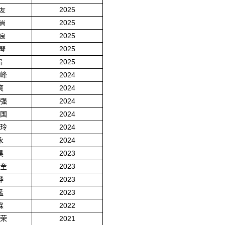
2025
友
2025
尚
2025
良
2025
琴
2025
娟
峰
2024
爽
2024
强
2024
国
2024
玲
2024
永
2024
昊
2023
奎
2023
晔
2023
猛
2023
霖
2022
荣
2021