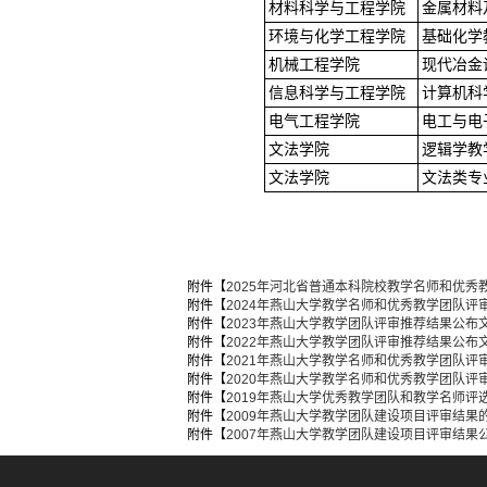
材料科学与工程学院
金属材料
环境与化学工程学院
基础化学
机械工程学院
现代冶金
信息科学与工程学院
计算机科
电气工程学院
电工与电
文法学院
逻辑学教
文法学院
文法类专
附件【
2025年河北省普通本科院校教学名师和优秀教
附件【
2024年燕山大学教学名师和优秀教学团队评审结
附件【
2023年燕山大学教学团队评审推荐结果公布文件（
附件【
2022年燕山大学教学团队评审推荐结果公布文件（
附件【
2021年燕山大学教学名师和优秀教学团队评审结
附件【
2020年燕山大学教学名师和优秀教学团队评审结
附件【
2019年燕山大学优秀教学团队和教学名师评选结
附件【
2009年燕山大学教学团队建设项目评审结果的公
附件【
2007年燕山大学教学团队建设项目评审结果公布