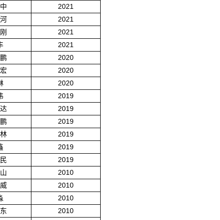
中
2021
河
2021
刚
2021
丰
2021
鹏
2020
宏
2020
琳
2020
伟
2019
达
2019
鹏
2019
林
2019
鑫
2019
民
2019
山
2010
威
2010
淼
2010
东
2010